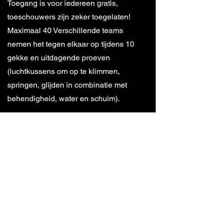
Toegang is voor iedereen gratis,
toeschouwers zijn zeker toegelaten!
Maximaal 40 Verschillende teams
nemen het tegen elkaar op tijdens 10
gekke en uitdagende proeven
(luchtkussens om op te klimmen,
springen, glijden in combinatie met
behendigheid, water en schuim).
Eten en drinken
Er zullen verschillende foodtrucks
aanwezig zijn. We vragen om geen
eigen drank mee te brengen uit respect